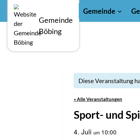
Zum
Gemeinde
Ge
Inhalt
Gemeinde
springen
Böbing
Diese Veranstaltung ha
« Alle Veranstaltungen
Sport- und Sp
4. Juli
10:00
um