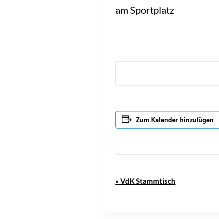
am Sportplatz
Zum Kalender hinzufügen
V
«
VdK Stammtisch
e
r