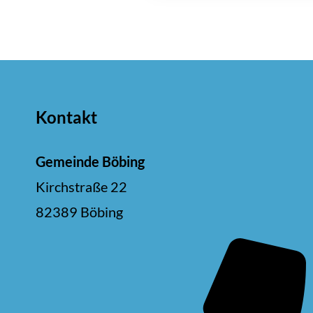
a
n
s
t
Kontakt
a
l
Gemeinde Böbing
t
Kirchstraße 22
u
82389 Böbing
n
g
-
N