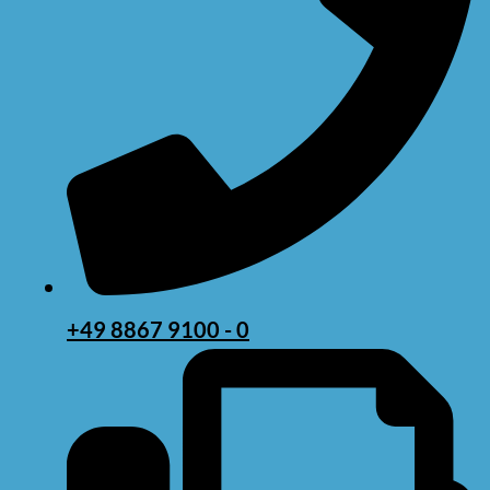
a
v
i
g
a
t
i
o
+49 8867 9100 - 0
n