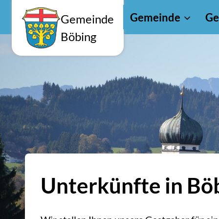
Zum
Gemeinde
Ge
Gemeinde
Inhalt
Böbing
springen
Unterkünfte in Bö