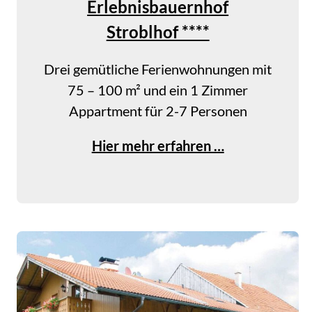
Erlebnisbauernhof
Stroblhof ****
Drei gemütliche Ferienwohnungen mit
75 – 100 m² und ein 1 Zimmer
Appartment für 2-7 Personen
E
Hier mehr erfahren …
r
l
e
b
n
i
s
b