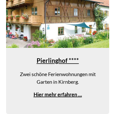
a
u
e
r
n
h
o
Pierlinghof ****
f
S
Zwei schöne Ferienwohnungen mit
t
Garten in Kirnberg.
r
o
P
Hier mehr erfahren …
b
i
l
e