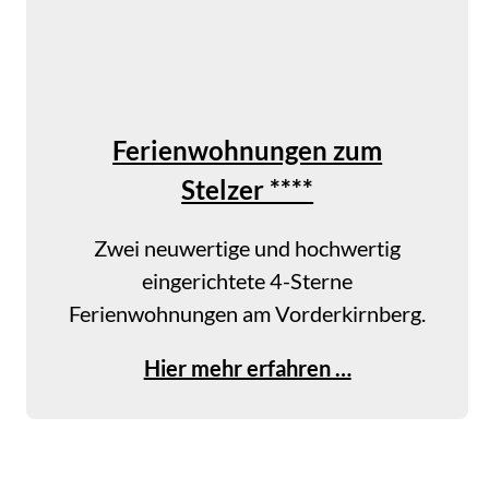
g
J
u
n
Ferienwohnungen zum
g
Stelzer ****
w
i
Zwei neuwertige und hochwertig
r
eingerichtete 4-Sterne
t
Ferienwohnungen am Vorderkirnberg.
h
a
F
Hier mehr erfahren …
m
e
S
r
e
i
e