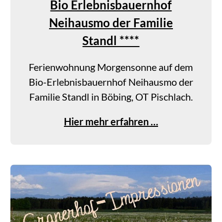
Bio Erlebnisbauernhof
Neihausmo der Familie
Standl ****
Ferienwohnung Morgensonne auf dem
Bio-Erlebnisbauernhof Neihausmo der
Familie Standl in Böbing, OT Pischlach.
B
Hier mehr erfahren …
i
o
E
r
l
e