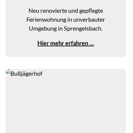
Neu renovierte und gepflegte
Ferienwohnung in unverbauter
Umgebung in Sprengelsbach.
F
Hier mehr erfahren …
e
r
i
e
n
w
o
h
n
u