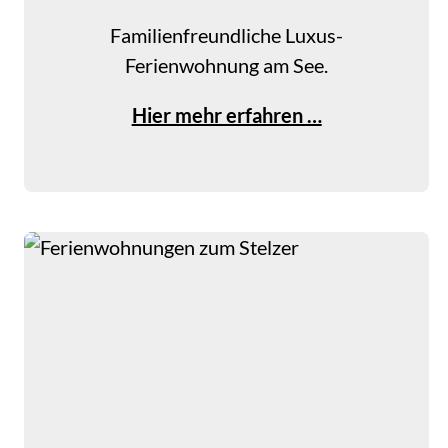
Familienfreundliche Luxus-
Ferienwohnung am See.
F
Hier mehr erfahren …
e
r
i
e
n
w
o
h
n
u
n