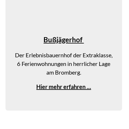
n
g
e
n
Bußjägerhof
F
a
Der Erlebnisbauernhof der Extraklasse,
m
6 Ferienwohnungen in herrlicher Lage
i
am Bromberg.
l
i
B
Hier mehr erfahren …
e
u
B
ß
a
j
u
ä
e