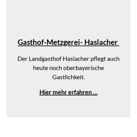
M
a
r
t
Gasthof-Metzgerei- Haslacher
l
a
Der Landgasthof Haslacher pflegt auch
h
heute noch oberbayerische
o
Gastlichkeit.
f
G
Hier mehr erfahren …
*
a
*
s
*
t
h