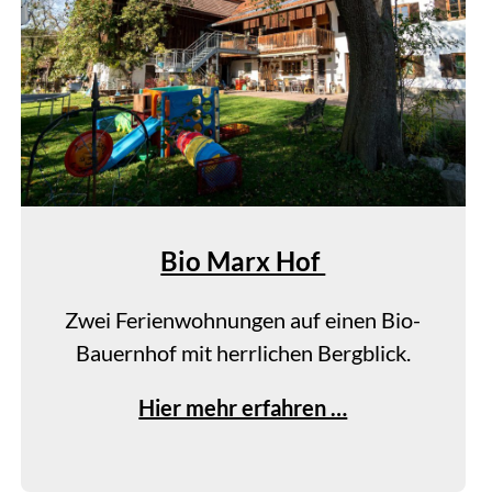
o
f
Bio Marx Hof
Zwei Ferienwohnungen auf einen Bio-
Bauernhof mit herrlichen Bergblick.
B
Hier mehr erfahren …
i
o