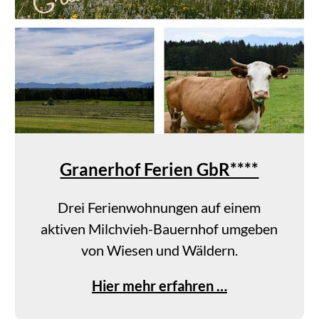
b
n
i
s
b
a
u
e
Granerhof Ferien GbR****
r
n
Drei Ferienwohnungen auf einem
h
aktiven Milchvieh-Bauernhof umgeben
o
von Wiesen und Wäldern.
f
N
G
Hier mehr erfahren …
e
r