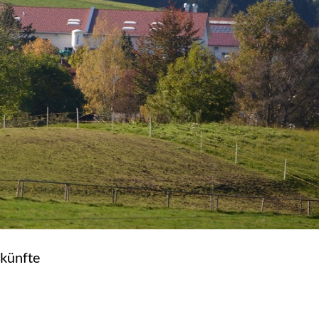
künfte