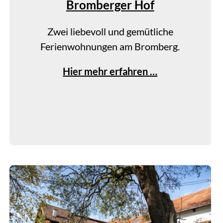
Bromberger Hof
Zwei liebevoll und gemütliche
Ferienwohnungen am Bromberg.
B
Hier mehr erfahren …
r
o
m
b
e
r
g
e
r
H