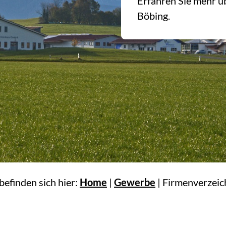
Erfahren Sie mehr ü
Böbing.
 befinden sich hier:
Home
|
Gewerbe
|
Firmenverzeic