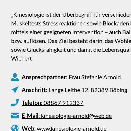
„Kinesiologie ist der Überbegriff für verschiede
Muskeltests Stressreaktionen sowie Blockaden i
mittels einer geeigneten Intervention – auch B
bzw. auflösen. Das Ziel besteht darin, das Wohl
sowie Glücksfähigkeit und damit die Lebensquali
Wienert
Ansprechpartner:
Frau Stefanie Arnold
Anschrift:
Lange Leithe 12, 82389 Böbing
Telefon:
08867 912337
E-Mail:
kinesiologie-arnold@web.de
Web:
www.kinesiologie-arnold.de