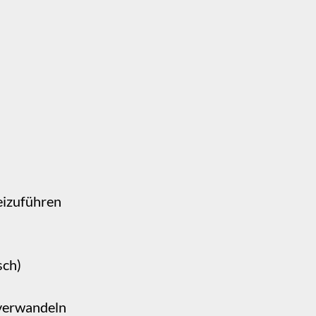
eizuführen
sch)
 verwandeln