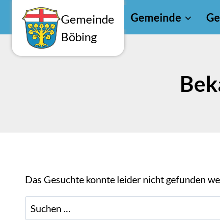
Zum
Gemeinde
Ge
Gemeinde
Inhalt
Böbing
springen
Bek
Das Gesuchte konnte leider nicht gefunden werd
Suchen
nach: